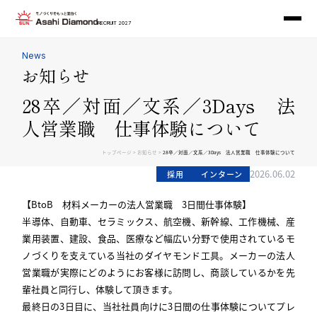
RECRUIT 2027
News
お知らせ
28卒／対面／文系／3Days 法
人営業職 仕事体験について
>
>
トップページ
お知らせ
28卒／対面／文系／3Days 法人営業職 仕事体験について
2026.06.02
採用
インターン
【BtoB 材料メーカーの法人営業職 3日間仕事体験】
半導体、自動車、セラミックス、航空機、新幹線、工作機械、産
業用装置、建設、食品、医療など幅広い分野で使用されているモ
ノづくりを支えている当社のダイヤモンド工具。メーカーの法人
営業職が実際にどのようにお客様に訪問し、商談しているかを先
輩社員と同行し、体験して頂きます。
最終日の3日目に、当社社員向けに3日間の仕事体験についてプレ