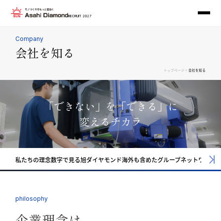
RECRUIT 2027
Company
会社を知る
>
トップページ
会社を知る
「できない」を「できる」に
変えるチカラ
私たちの理念
数字で見る旭ダイヤモンド
海外も含めたグループネットワーク
philosophy
企業理念は、