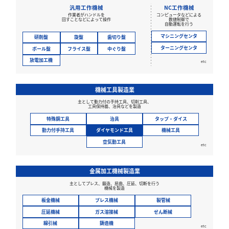
汎用工作機械
NC工作機械
作業者がハンドルを
コンピュータなどによる
回すことなどによって操作
数値制御で
自動運転を行う
マシニングセンタ
研削盤
旋盤
歯切り盤
ターニングセンタ
ボール盤
フライス盤
中ぐり盤
放電加工機
etc
機械工具製造業
主として動力付の手持工具、切削工具、
工具保持器、治具などを製造
特殊鋼工具
治具
タップ・ダイス
動力付手持工具
ダイヤモンド工具
機械工具
空気動工具
etc
金属加工機械製造業
主としてプレス、鍛造、屈曲、圧延、切断を行う
機械を製造
板金機械
プレス機械
製管械
圧延機械
ガス溶接械
せん断械
線引械
鋳造機
etc