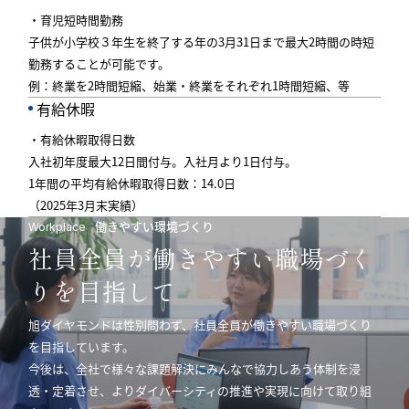
・育児短時間勤務
子供が小学校３年生を終了する年の3月31日まで最大2時間の時短
勤務することが可能です。
例：終業を2時間短縮、始業・終業をそれぞれ1時間短縮、等
有給休暇
・有給休暇取得日数
入社初年度最大12日間付与。入社月より1日付与。
1年間の平均有給休暇取得日数：14.0日
（2025年3月末実績）
働きやすい環境づくり
Workplace
社員全員が働きやすい職場づく
りを目指して
旭ダイヤモンドは性別問わず、社員全員が働きやすい職場づくり
を目指しています。
今後は、全社で様々な課題解決にみんなで協力しあう体制を浸
透・定着させ、よりダイバーシティの推進や実現に向けて取り組