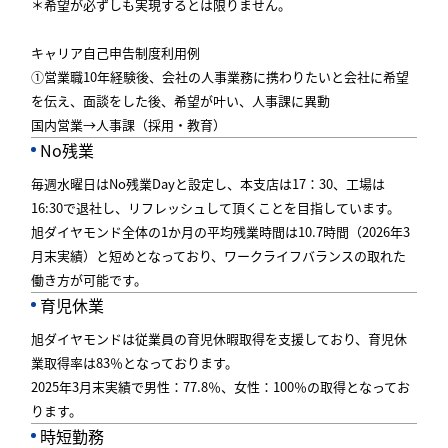
＊希望が必ずしも実現するとは限りません。
キャリア自己申告制度利用例
①営業職10年経験後、会社の人事業務に携わりたいと会社に希望
を伝え、面談をした後、希望が叶い、人事課に異動
国内営業→人事課（採用・教育）
No残業
毎週水曜日はNo残業Dayと設定し、本支店は17：30、工場は
16:30で退社し、リフレッシュして頂くことを目指しています。
旭ダイヤモンド全体の1か月の平均残業時間は10.7時間（2026年3
月末実績）と短めとなっており、ワークライフバランスの取れた
働き方が可能です。
育児休業
旭ダイヤモンドは従業員の育児休暇取得を支援しており、育児休
業取得率は83％となっております。
2025年3月末実績で男性：77.8％、女性：100％の取得となってお
ります。
時短勤務