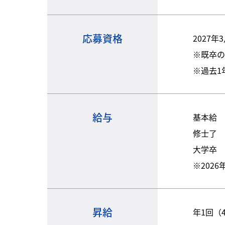
応募資格
2027
※既卒の
※過去1
給与
基本給
修士了 2
大学卒 2
※202
昇給
年1回（