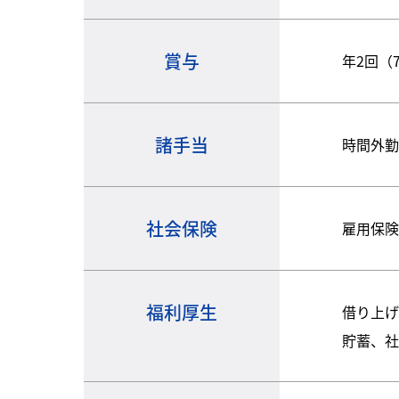
賞与
年2回（
諸手当
時間外
社会保険
雇用保
福利厚生
借り上
貯蓄、