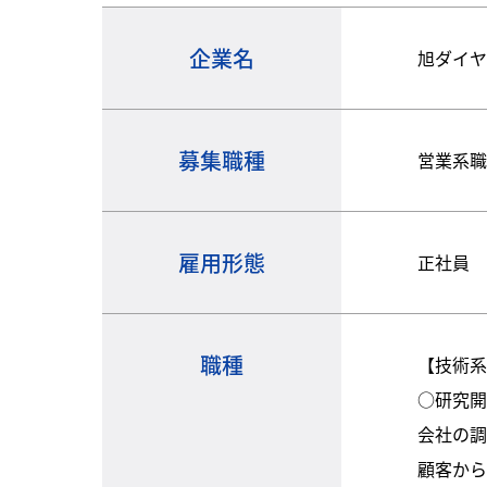
企業名
旭ダイ
募集職種
営業系
雇用形態
正社員
職種
【技術
○研究
会社の
顧客か