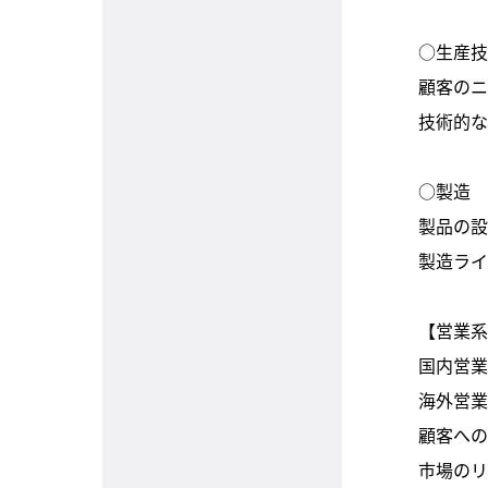
○⽣産
顧客のニ
技術的
○製造
製品の
製造ラ
【営業
国内営
海外営
顧客への
市場のリ