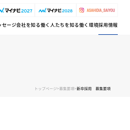
ッセージ
会社を知る
働く⼈たちを知る
働く環境
採⽤情報
トップページ
>
募集要項
>
新卒採用 募集要項