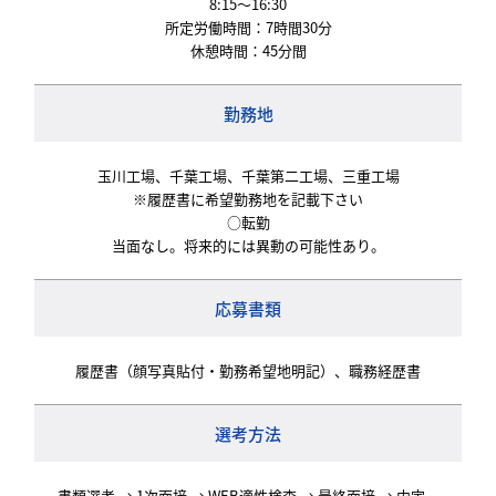
8:15～16:30
所定労働時間：7時間30分
休憩時間：45分間
勤務地
玉川工場、千葉工場、千葉第二工場、三重工場
※履歴書に希望勤務地を記載下さい
○転勤
当面なし。将来的には異動の可能性あり。
応募書類
履歴書（顔写真貼付・勤務希望地明記）、職務経歴書
選考方法
書類選考 → 1次面接 → WEB適性検査 → 最終面接 → 内定