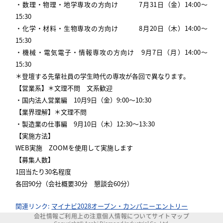
・数理・物理・地学専攻の方向け 7月31日（金）14:00～
15:30
・化学・材料・生物専攻の方向け 8月20日（木）14:00～
15:30
・機械・電気電子・情報専攻の方向け 9月7日（月）14:00～
15:30
＊登壇する先輩社員の学生時代の専攻が各回で異なります。
【営業系】＊文理不問 文系歓迎
・国内法人営業編 10月9日（金）9:00～10:30
【業界理解】＊文理不問
・製造業の仕事編 9月10日（木）12:30～13:30
【実施方法】
WEB実施 ZOOMを使用して実施します
【募集人数】
1回当たり30名程度
各回90分（会社概要30分 懇談会60分）
関連リンク:
マイナビ2028オープン・カンパニーエントリー
会社情報
ご利用上の注意
個人情報について
サイトマップ