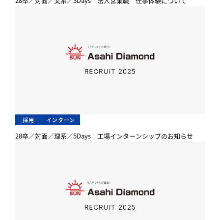
28卒／対面／文系／3Days 法人営業職 仕事体験について
採用
インターン
28卒／対面／理系／5Days 工場インターンシップのお知らせ