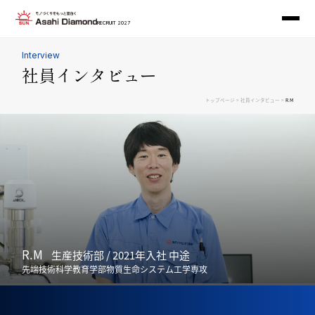
RECRUIT 2027
Interview
社員インタビュー
>
>
トップページ
社員インタビュー
R.M
R.M
生産技術部 / 2021年入社 中途
先端技術科学教育学部物質生命システム工学専攻