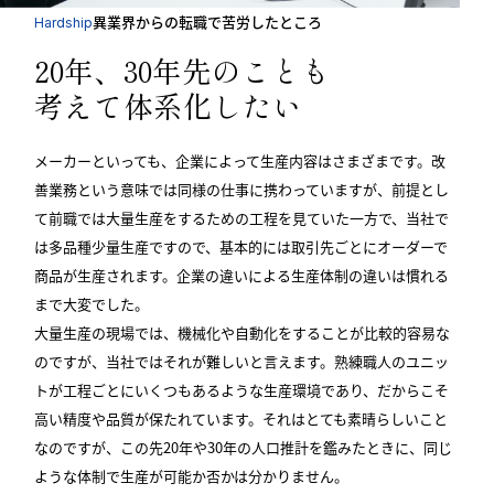
異業界からの転職で苦労したところ
Hardship
20年、30年先のことも
考えて体系化したい
メーカーといっても、企業によって生産内容はさまざまです。改
善業務という意味では同様の仕事に携わっていますが、前提とし
て前職では大量生産をするための工程を見ていた一方で、当社で
は多品種少量生産ですので、基本的には取引先ごとにオーダーで
商品が生産されます。企業の違いによる生産体制の違いは慣れる
まで大変でした。
大量生産の現場では、機械化や自動化をすることが比較的容易な
のですが、当社ではそれが難しいと言えます。熟練職人のユニッ
トが工程ごとにいくつもあるような生産環境であり、だからこそ
高い精度や品質が保たれています。それはとても素晴らしいこと
なのですが、この先20年や30年の人口推計を鑑みたときに、同じ
ような体制で生産が可能か否かは分かりません。