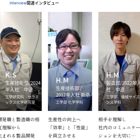
関連インタビュー
Interview
K.S
H.M
H.M
生産技術部/2024
製造部/2022年
⽣産技術部 /
年入社 中途
社 中途
2012年入社 新卒
工学研究科 セラミ
工学部 機械サイエ
ックス化学研究室
工学部 化学学科
ンス学科
開発職と製造職の相
生産性の向上へ
相手を理解し
互理解から
「効率」と「性能」
社内のコミュニケ
生まれる製品開発
を両立させる
ションを大切に