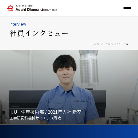
RECRUIT 2027
Interview
社員インタビュー
>
>
トップページ
社員インタビュー
T.U
T.U
生産技術部 / 2021年入社 新卒
工学研究科機械サイエンス専攻