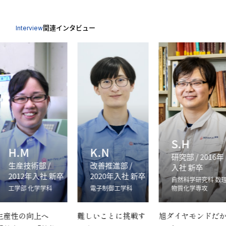
関連インタビュー
Interview
S.H
H.M
K.N
研究部 / 2016年
⽣産技術部 /
改善推進部 /
入社 新卒
2012年入社 新卒
2020年入社 新卒
自然科学研究科 数
工学部 化学学科
電子制御工学科
物質化学専攻
生産性の向上へ
難しいことに挑戦す
旭ダイヤモンドだ