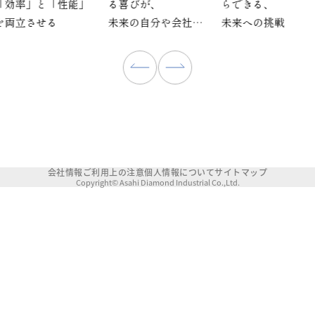
「効率」と「性能」
る喜びが、
らできる、
を両立させる
未来の自分や会社を
未来への挑戦
カタチ作る
会社情報
ご利用上の注意
個人情報について
サイトマップ
Copyright© Asahi Diamond Industrial Co.,Ltd.