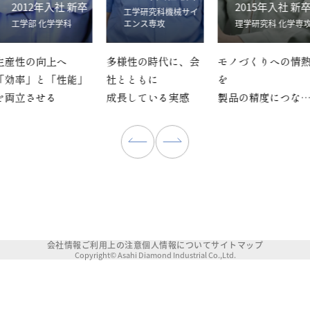
2012年入社 新卒
2015年入社 新
工学研究科機械サイ
工学部 化学学科
エンス専攻
理学研究科 化学専
生産性の向上へ
多様性の時代に、会
モノづくりへの情
「効率」と「性能」
社とともに
を
を両立させる
成長している実感
製品の精度につな
ていく
会社情報
ご利用上の注意
個人情報について
サイトマップ
Copyright© Asahi Diamond Industrial Co.,Ltd.