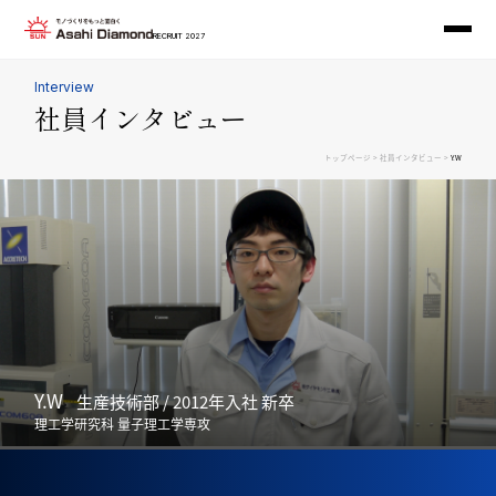
RECRUIT 2027
Interview
社員インタビュー
>
>
トップページ
社員インタビュー
Y.W
Y.W
⽣産技術部 / 2012年入社 新卒
理⼯学研究科 量⼦理工学専攻