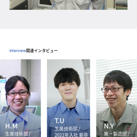
関連インタビュー
Interview
T.U
H.M
N.Y
生産技術部 /
⽣産技術部 /
第一製造部 /
2021年入社 新卒